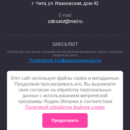
г. Чита, ул. Ивановская, дом 42
E-mail
zabsalut@mail.ru
ЗАБСАЛЮТ
Полное или частичное копирование материалов разрешено только с согласия
владельца сайта
Политикой конфиденциальности
Этот сайт использует файлы cookie и метаданные.
Продолжая просматривать его, Вы выражаете
свое согласие на обработку персональных
данных с использованием метрической
программы Яндекс.Метрика в соответствии
© 2025 - 2026
Политикой обработки файлов cookie
Продолжить
Megagroup.ru