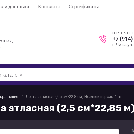
а и доставка
Контакты
Сертификаты
ПН-ЧТ с 10-0
+7 (914)
рушек,
г. Чита, ул
.
Украшения
/
Лента атласная (2,5 см*22,85 м) Нежный персик, 1 шт.
а атласная (2,5 см*22,85 м
А