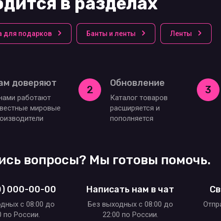
дится в разделах
а для подарков
Банты и ленты
Ленты
ам доверяют
Обновление
2
3
нами работают
Каталог товаров
вестные мировые
расширяется и
оизводители
пополняется
ись вопросы? Мы готовы помочь.
0) 000-00-00
Написать нам в чат
Св
дных c 08:00 до
Без выходных c 08:00 до
Отпр
0 по России.
22:00 по России.