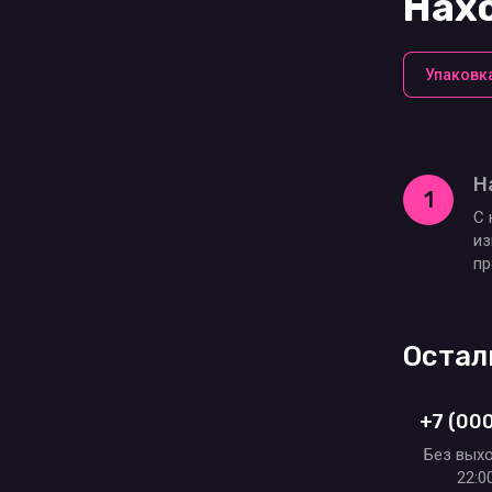
Нахо
Упаковк
Н
1
С 
из
пр
Остал
+7 (00
Без выхо
22:0