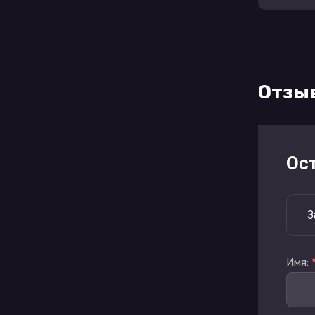
Отзы
Ос
З
Имя: