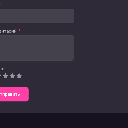
:
ентарий:
*
а:
тправить