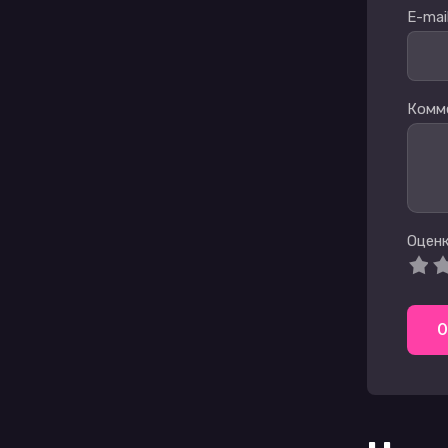
E-mail
Комм
Оценк
О