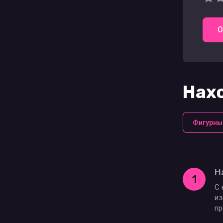
О
Нахо
Фигурны
Н
1
С 
из
пр