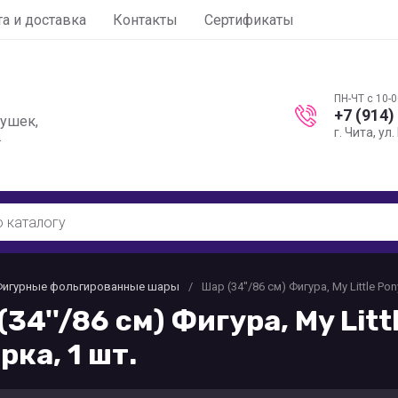
а и доставка
Контакты
Сертификаты
ПН-ЧТ с 10-0
+7 (914)
рушек,
г. Чита, ул
.
Фигурные фольгированные шары
/
Шар (34''/86 см) Фигура, My Little P
(34''/86 см) Фигура, My Lit
рка, 1 шт.