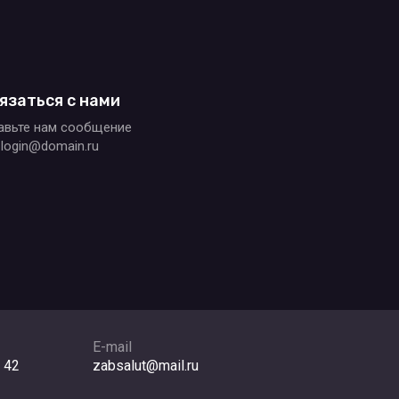
язаться с нами
авьте нам сообщение
login@domain.ru
E-mail
 42
zabsalut@mail.ru