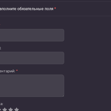
аполните обязательные поля
*
*
:
ентарий:
*
а: