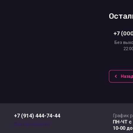
Остал
+7 (00
Без выхо
22:0
Наза
+7 (914) 444-74-44
График 
ПН-ЧТ с 
Вам перезвонить?
10-00 до