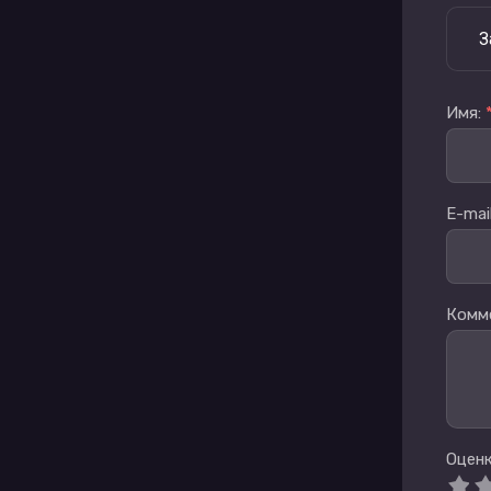
З
Имя:
E-mail
Комм
Оценк